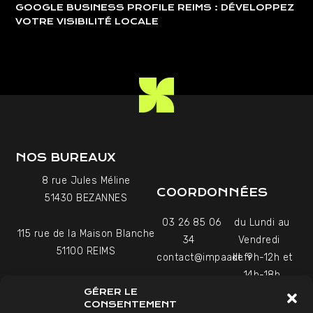
GOOGLE BUSINESS PROFILE REIMS : DÉVELOPPEZ
VOTRE VISIBILITÉ LOCALE
NOS BUREAUX
8 rue Jules Méline
COORDONNÉES
51430 BEZANNES
03 26 85 06
du Lundi au
115 rue de la Maison Blanche
34
Vendredi
51100 REIMS
contact@impaakt.fr
de 9h-12h et
14h-18h
27-29 Rue Raffet
GÉRER LE
Uniquement sur rendez-
75016 PARIS
CONSENTEMENT