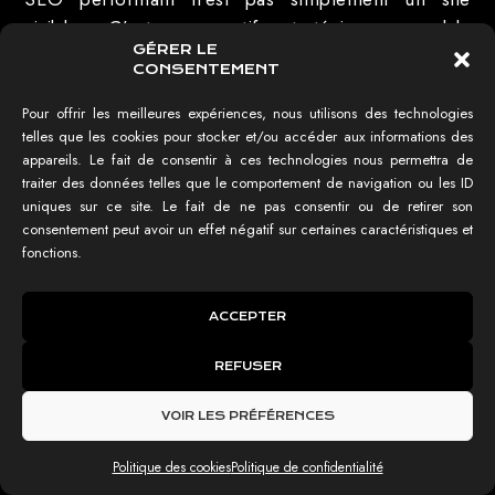
visible. C’est un actif stratégique capable
GÉRER LE
d’accompagner durablement la croissance de votre
CONSENTEMENT
entreprise.
Pour offrir les meilleures expériences, nous utilisons des technologies
telles que les cookies pour stocker et/ou accéder aux informations des
appareils. Le fait de consentir à ces technologies nous permettra de
traiter des données telles que le comportement de navigation ou les ID
UN PROJET ?
uniques sur ce site. Le fait de ne pas consentir ou de retirer son
consentement peut avoir un effet négatif sur certaines caractéristiques et
fonctions.
ACCEPTER
REFUSER
VOIR LES PRÉFÉRENCES
En cochant cette case, j'accepte la
politique de
confidentialité
*
Politique des cookies
Politique de confidentialité