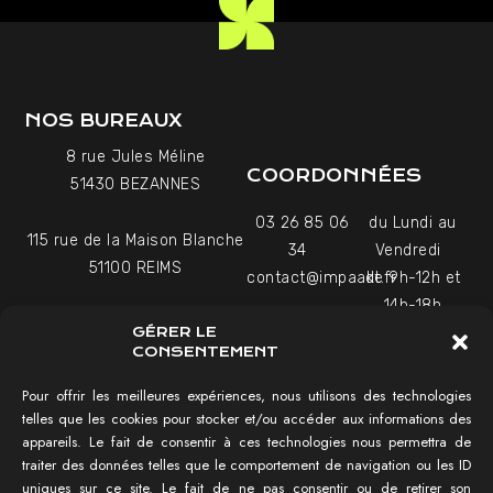
NOS BUREAUX
8 rue Jules Méline
COORDONNÉES
51430 BEZANNES
03 26 85 06
du Lundi au
115 rue de la Maison Blanche
34
Vendredi
51100 REIMS
contact@impaakt.fr
de 9h-12h et
14h-18h
27-29 Rue Raffet
GÉRER LE
Uniquement sur rendez-
75016 PARIS
CONSENTEMENT
vous
Pour offrir les meilleures expériences, nous utilisons des technologies
telles que les cookies pour stocker et/ou accéder aux informations des
NAVIGATION
appareils. Le fait de consentir à ces technologies nous permettra de
traiter des données telles que le comportement de navigation ou les ID
Tester mon SEO !
uniques sur ce site. Le fait de ne pas consentir ou de retirer son
Agence SEO