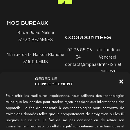
NOS BUREAUX
8 rue Jules Méline
COORDONNÉES
51430 BEZANNES
03 26 85 06
du Lundi au
115 rue de la Maison Blanche
34
Vendredi
51100 REIMS
contact@impaakt.fr
de 9h-12h et
14h-18h
27-29 Rue Raffet
GÉRER LE
Uniquement sur rendez-
75016 PARIS
CONSENTEMENT
vous
Pour offrir les meilleures expériences, nous utilisons des technologies
telles que les cookies pour stocker et/ou accéder aux informations des
NAVIGATION
appareils. Le fait de consentir à ces technologies nous permettra de
traiter des données telles que le comportement de navigation ou les ID
Tester mon SEO !
uniques sur ce site. Le fait de ne pas consentir ou de retirer son
Agence SEO
consentement peut avoir un effet négatif sur certaines caractéristiques et
Témoignages vidéo