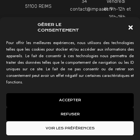
34
Vendredi
51100 REIMS
contact@impaakt.fr
de 9h-12h et
14h-18h
27-29 Rue Raffet
GÉRER LE
Uniquement sur rendez-
75016 PARIS
CONSENTEMENT
vous
Pour offrir les meilleures expériences, nous utilisons des technologies
telles que les cookies pour stocker et/ou accéder aux informations des
NAVIGATION
appareils. Le fait de consentir à ces technologies nous permettra de
traiter des données telles que le comportement de navigation ou les ID
Tester mon SEO !
uniques sur ce site. Le fait de ne pas consentir ou de retirer son
Agence SEO
consentement peut avoir un effet négatif sur certaines caractéristiques et
Témoignages vidéo
fonctions.
Réalisations
IMPAAKT GROUP®
ACCEPTER
Lexique du SEO
REFUSER
IMPAAKT ©
Politique des cookies
Mentions légales
VOIR LES PRÉFÉRENCES
Politique de confidentialité