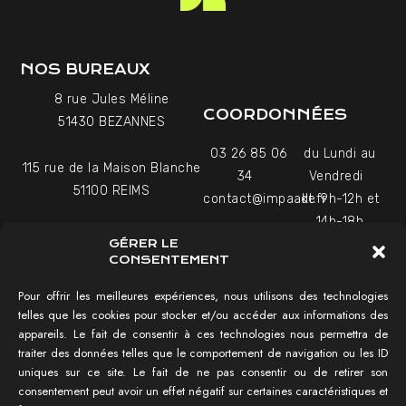
NOS BUREAUX
8 rue Jules Méline
COORDONNÉES
51430 BEZANNES
03 26 85 06
du Lundi au
115 rue de la Maison Blanche
34
Vendredi
51100 REIMS
contact@impaakt.fr
de 9h-12h et
14h-18h
27-29 Rue Raffet
GÉRER LE
Uniquement sur rendez-
75016 PARIS
CONSENTEMENT
vous
Pour offrir les meilleures expériences, nous utilisons des technologies
telles que les cookies pour stocker et/ou accéder aux informations des
NAVIGATION
appareils. Le fait de consentir à ces technologies nous permettra de
traiter des données telles que le comportement de navigation ou les ID
Tester mon SEO !
uniques sur ce site. Le fait de ne pas consentir ou de retirer son
Agence SEO
consentement peut avoir un effet négatif sur certaines caractéristiques et
Témoignages vidéo