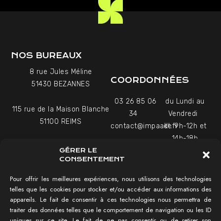
NOS BUREAUX
8 rue Jules Méline
COORDONNÉES
51430 BEZANNES
03 26 85 06
du Lundi au
115 rue de la Maison Blanche
34
Vendredi
51100 REIMS
contact@impaakt.fr
de 9h-12h et
14h-18h
27-29 Rue Raffet
GÉRER LE
Uniquement sur rendez-
75016 PARIS
CONSENTEMENT
vous
Pour offrir les meilleures expériences, nous utilisons des technologies
telles que les cookies pour stocker et/ou accéder aux informations des
NAVIGATION
appareils. Le fait de consentir à ces technologies nous permettra de
traiter des données telles que le comportement de navigation ou les ID
Tester mon SEO !
uniques sur ce site. Le fait de ne pas consentir ou de retirer son