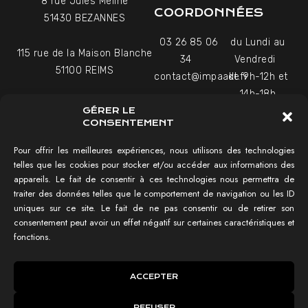
8 rue Jules Méline
COORDONNÉES
51430 BEZANNES
03 26 85 06
du Lundi au
115 rue de la Maison Blanche
34
Vendredi
51100 REIMS
contact@impaakt.fr
de 9h-12h et
14h-18h
27-29 Rue Raffet
GÉRER LE
Uniquement sur rendez-
75016 PARIS
CONSENTEMENT
vous
Pour offrir les meilleures expériences, nous utilisons des technologies
telles que les cookies pour stocker et/ou accéder aux informations des
NAVIGATION
appareils. Le fait de consentir à ces technologies nous permettra de
traiter des données telles que le comportement de navigation ou les ID
Tester mon SEO !
uniques sur ce site. Le fait de ne pas consentir ou de retirer son
Agence SEO
consentement peut avoir un effet négatif sur certaines caractéristiques et
Témoignages vidéo
fonctions.
Réalisations
IMPAAKT GROUP®
ACCEPTER
Lexique du SEO
REFUSER