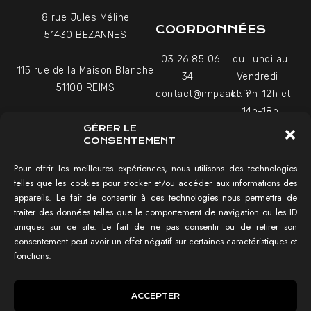
8 rue Jules Méline
COORDONNÉES
51430 BEZANNES
03 26 85 06
du Lundi au
115 rue de la Maison Blanche
34
Vendredi
51100 REIMS
contact@impaakt.fr
de 9h-12h et
14h-18h
27-29 Rue Raffet
GÉRER LE
Uniquement sur rendez-
75016 PARIS
CONSENTEMENT
vous
Pour offrir les meilleures expériences, nous utilisons des technologies
telles que les cookies pour stocker et/ou accéder aux informations des
NAVIGATION
appareils. Le fait de consentir à ces technologies nous permettra de
traiter des données telles que le comportement de navigation ou les ID
Tester mon SEO !
uniques sur ce site. Le fait de ne pas consentir ou de retirer son
Agence SEO
consentement peut avoir un effet négatif sur certaines caractéristiques et
Témoignages vidéo
fonctions.
Réalisations
IMPAAKT GROUP®
ACCEPTER
Lexique du SEO