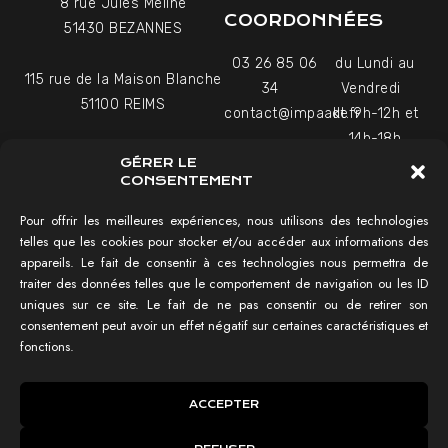
8 rue Jules Méline
COORDONNÉES
51430 BEZANNES
03 26 85 06
du Lundi au
115 rue de la Maison Blanche
34
Vendredi
51100 REIMS
contact@impaakt.fr
de 9h-12h et
14h-18h
27-29 Rue Raffet
GÉRER LE
Uniquement sur rendez-
75016 PARIS
CONSENTEMENT
vous
Pour offrir les meilleures expériences, nous utilisons des technologies
telles que les cookies pour stocker et/ou accéder aux informations des
NAVIGATION
appareils. Le fait de consentir à ces technologies nous permettra de
traiter des données telles que le comportement de navigation ou les ID
Tester mon SEO !
uniques sur ce site. Le fait de ne pas consentir ou de retirer son
Agence SEO
consentement peut avoir un effet négatif sur certaines caractéristiques et
Témoignages vidéo
fonctions.
Réalisations
IMPAAKT GROUP®
ACCEPTER
Lexique du SEO