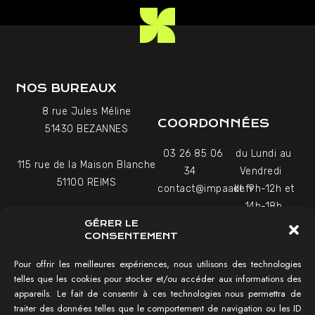
NOS BUREAUX
8 rue Jules Méline
COORDONNÉES
51430 BEZANNES
03 26 85 06
du Lundi au
115 rue de la Maison Blanche
34
Vendredi
51100 REIMS
contact@impaakt.fr
de 9h-12h et
14h-18h
27-29 Rue Raffet
GÉRER LE
Uniquement sur rendez-
75016 PARIS
CONSENTEMENT
vous
Pour offrir les meilleures expériences, nous utilisons des technologies
telles que les cookies pour stocker et/ou accéder aux informations des
NAVIGATION
appareils. Le fait de consentir à ces technologies nous permettra de
traiter des données telles que le comportement de navigation ou les ID
Tester mon SEO !