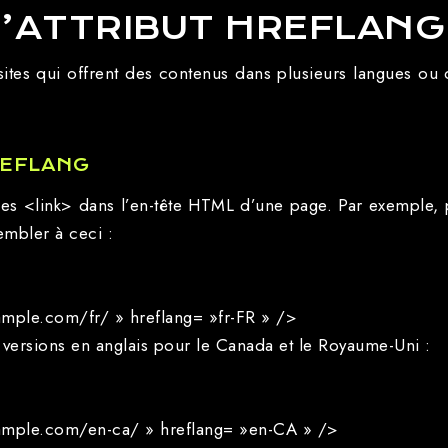
’ATTRIBUT HREFLANG
s sites qui offrent des contenus dans plusieurs langues ou
REFLANG
alises <link> dans l’en-tête HTML d’une page. Par exemple
embler à ceci :
xample.com/fr/ » hreflang= »fr-FR » />
 versions en anglais pour le Canada et le Royaume-Uni :
/example.com/en-ca/ » hreflang= »en-CA » />