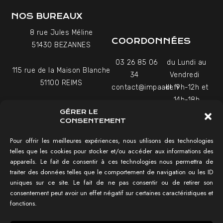
NOS BUREAUX
8 rue Jules Méline
COORDONNÉES
51430 BEZANNES
03 26 85 06
du Lundi au
115 rue de la Maison Blanche
34
Vendredi
51100 REIMS
contact@impaakt.fr
de 9h-12h et
14h-18h
27-29 Rue Raffet
GÉRER LE
Uniquement sur rendez-
75016 PARIS
CONSENTEMENT
vous
Pour offrir les meilleures expériences, nous utilisons des technologies
telles que les cookies pour stocker et/ou accéder aux informations des
NAVIGATION
appareils. Le fait de consentir à ces technologies nous permettra de
traiter des données telles que le comportement de navigation ou les ID
Tester mon SEO !
uniques sur ce site. Le fait de ne pas consentir ou de retirer son
Agence SEO
consentement peut avoir un effet négatif sur certaines caractéristiques et
Témoignages vidéo
fonctions.
Réalisations
IMPAAKT GROUP®